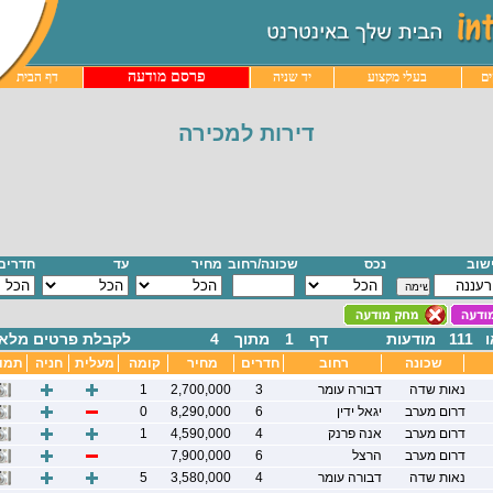
פרסם מודעה
ם
בעלי מקצוע
יד שניה
דף הבית
דירות למכירה
ישוב
נכס
שכונה/רחוב
מחיר
עד
חדרים
111
מודעות
דף
1
מתוך
4
לקבלת פרטים מלאי
שכונה
רחוב
חדרים
מחיר
קומה
מעלית
חניה
תמו
נאות שדה
דבורה עומר
3
2,700,000
1
דרום מערב
יגאל ידין
6
8,290,000
0
דרום מערב
אנה פרנק
4
4,590,000
1
דרום מערב
הרצל
6
7,900,000
נאות שדה
דבורה עומר
4
3,580,000
5