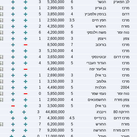
לב הפארק
הנשר
6
5,350,000
3
מרכז
בן גוריון
5
2,999,000
1
דרום
בנימין וולפוביץ
4
3,850,000
5
מרכז
חפץ חיים
3.5
2,550,000
1
מזרח
החורש
5
4,350,000
2
נווה זמר
משה וילנסקי
6
4,200,000
6
צפון
וייצמן
3
2,600,000
1
מרכז
בורוכוב
7
8,500,000
מרכז
4
5,150,000
3
מרכז דרום
זבוטינסקי
4
3,650,000
4
מרכז
הגדוד העברי
5
5,390,000
4
מרכז
אליעזר יפה
4,950,000
מרכז
בר אילן
3
2,690,000
1
מרכז
גולומב
3
3,150,000
1
2004
הכלנית
5
4,490,000
1
נווה זמר
נעמי שמר
5
5,850,000
0
צפון מזרח
החשמונאים
4
2,950,000
1
מרכז
בר אילן
5
3,500,000
3
הירוקה 80
ויינברג
44,800,000
3
מרכז דרום
ברנדייס
4.5
4,300,000
7
מזרח
החורש
5
6,200,000
7
דרום מזרח
החורשה
5
9,200,000
7
מערב
מגדל
6
11,000,000
0