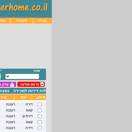
מכירה
השכרה
עסקי
אזור
י
לוח דירות למכירה
נמצאו
סימון
נכס
עיר
דירה
רעננה
קוטג
רעננה
דירת גן
רעננה
קוטג
רעננה
דירה
רעננה